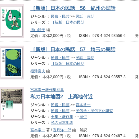
［新版］日本の民話 56 紀州の民話
ジャンル ：
民俗・民芸
>>
民話・昔話
シリーズ ：
［新版］日本の民話
徳山静子
編
定価： 本体2,000円＋税 ISBN： 978-4-624-93556-6 発
［新版］日本の民話 57 埼玉の民話
ジャンル ：
民俗・民芸
>>
民話・昔話
シリーズ ：
［新版］日本の民話
根津富夫
編
定価： 本体2,000円＋税 ISBN： 978-4-624-93557-3 発
宮本常一著作集別集
私の日本地図2 上高地付近
ジャンル ：
民俗・民芸
>>
宮本常一
ジャンル ：
民俗・民芸
>>
民俗学・民俗文化研究
ジャンル ：
全集・著作集
>>
民俗
シリーズ ：
私の日本地図
宮本常一
著 /
香月洋一郎
編・解説
定価： 本体2,400円＋税 ISBN： 978-4-624-92487-4 発