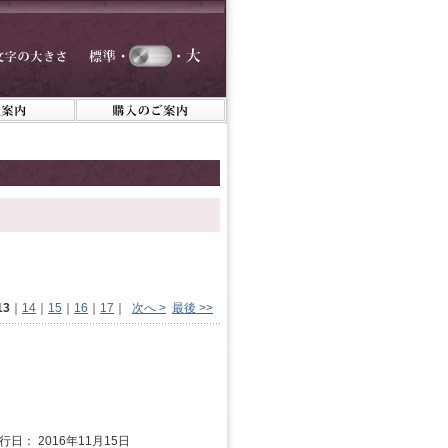
13
｜
14
｜
15
｜
16
｜
17
｜
次へ >
最後 >>
行日： 2016年11月15日