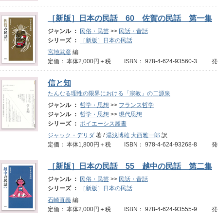
［新版］日本の民話 60 佐賀の民話 第一集
ジャンル ：
民俗・民芸
>>
民話・昔話
シリーズ ：
［新版］日本の民話
宮地武彦
編
定価： 本体2,000円＋税 ISBN： 978-4-624-93560-3 発
信と知
たんなる理性の限界における「宗教」の二源泉
ジャンル ：
哲学・思想
>>
フランス哲学
ジャンル ：
哲学・思想
>>
現代思想
シリーズ ：
ポイエーシス叢書
ジャック・デリダ
著 /
湯浅博雄
大西雅一郎
訳
定価： 本体1,800円＋税 ISBN： 978-4-624-93268-8 発
［新版］日本の民話 55 越中の民話 第二集
ジャンル ：
民俗・民芸
>>
民話・昔話
シリーズ ：
［新版］日本の民話
石崎直義
編
定価： 本体2,000円＋税 ISBN： 978-4-624-93555-9 発