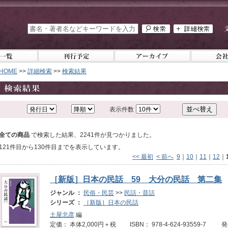
HOME
>>
詳細検索
>>
検索結果
表示件数
全ての商品
で検索した結果、2241件が見つかりました。
121件目から130件目までを表示しています。
<< 最初
< 前へ
9
｜
10
｜
11
｜
12
｜
［新版］日本の民話 59 大分の民話 第二集
ジャンル ：
民俗・民芸
>>
民話・昔話
シリーズ ：
［新版］日本の民話
土屋北彦
編
定価： 本体2,000円＋税 ISBN： 978-4-624-93559-7 発