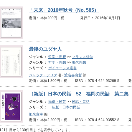
「未来」2016年秋号（No. 585）
定価： 本体200円＋税 発行日： 2016年10月1日
最後のユダヤ人
ジャンル ：
哲学・思想
>>
フランス哲学
ジャンル ：
哲学・思想
>>
現代思想
シリーズ ：
ポイエーシス叢書
ジャック・デリダ
著 /
渡名喜庸哲
訳
定価： 本体1,800円＋税 ISBN： 978-4-624-93269-5 
［新版］日本の民話 52 福岡の民話 第二集
ジャンル ：
民俗・民芸
>>
民話・昔話
シリーズ ：
［新版］日本の民話
加来宣幸
編
定価： 本体2,200円＋税 ISBN： 978-4-624-93552-8 
121件目から130件目までを表示しています。