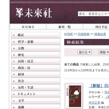
HOME
>>
詳細検索
>>
検索結果
全ての商品
で検索した結果、22
111件目から120件目までを表示
［新版］日
ジャンル ：
民
シリーズ ：
［
寺沢正美
編
定価： 本体2,2