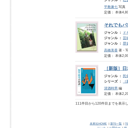
ジャンル ：
社
平敷兼七
写真
定価： 本体4,8
それでもパ
ジャンル ：
ド
ジャンル ：
芸
ジャンル ：
歴
高橋美香
著・
定価： 本体2,0
［新版］日
ジャンル ：
民
シリーズ ：
［
清酒時男
編
定価： 本体2,2
111件目から120件目までを表示
未來社HOME
|
新刊一覧
|
刊
リンク
|
お問合せ
|
個