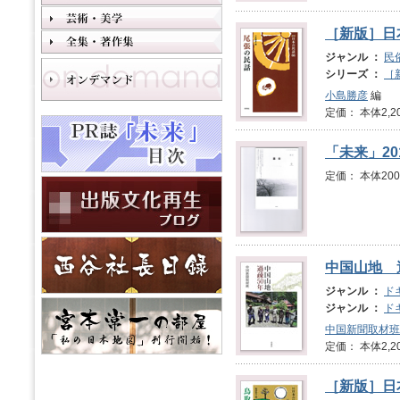
［新版］日
ジャンル ：
民
シリーズ ：
［
小島勝彦
編
定価： 本体2,2
「未来」201
定価： 本体2
中国山地 
ジャンル ：
ド
ジャンル ：
ド
中国新聞取材班
定価： 本体2,2
［新版］日