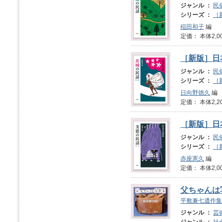
ジャンル ：
民
シリーズ ：
［
稲田和子
編
定価： 本体2,0
［新版］日
ジャンル ：
民
シリーズ ：
［
日向野徳久
編
定価： 本体2,2
［新版］日
ジャンル ：
民
シリーズ ：
［
赤座憲久
編
定価： 本体2,0
父ちゃんは
平敷兼七遺作集
ジャンル ：
芸