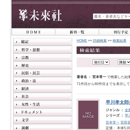
HOME
>>
詳細検索
>>
検索結果
著者名 ： 宮本常一
で検索した結果
71件目から80件目までを表示し
早川孝太郎
ジャンル ：
全
シリーズ ：
早
宮本常一
宮田
定価： 本体5,0