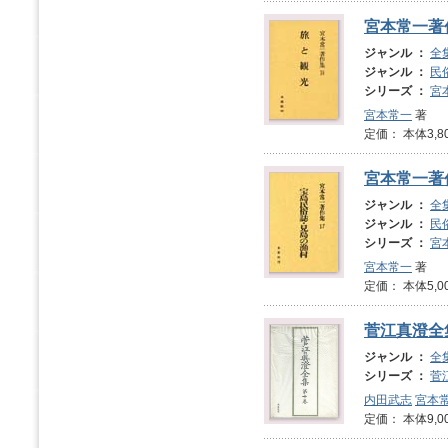
宮本常一著
ジャンル ：
全
ジャンル ：
民
シリーズ ：
宮
宮本常一
著
定価： 本体3,8
宮本常一著
ジャンル ：
全
ジャンル ：
民
シリーズ ：
宮
宮本常一
著
定価： 本体5,0
菅江真澄全
ジャンル ：
全
シリーズ ：
菅
内田武志
宮本
定価： 本体9,0