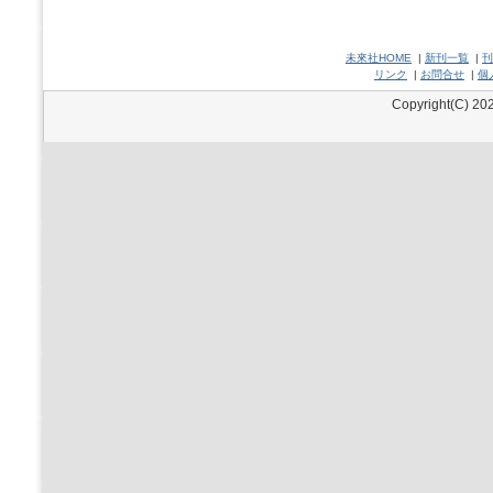
未來社HOME
|
新刊一覧
|
刊
リンク
|
お問合せ
|
個
Copyright(C) 202