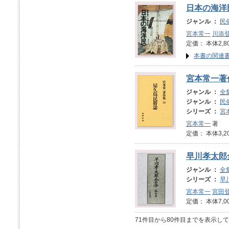
日本の海洋
ジャンル ：
民
宮本常一
川添
定価： 本体2,8
本書の関連
宮本常一著
ジャンル ：
全
ジャンル ：
民
シリーズ ：
宮
宮本常一
著
定価： 本体3,2
早川孝太郎
ジャンル ：
全
シリーズ ：
早
宮本常一
宮田
定価： 本体7,0
71件目から80件目までを表示し