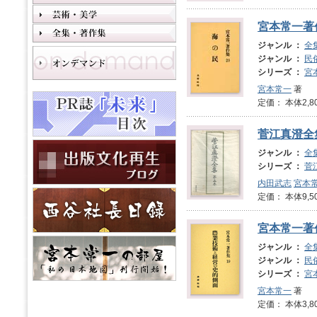
宮本常一著
ジャンル ：
全
ジャンル ：
民
シリーズ ：
宮
宮本常一
著
定価： 本体2,8
菅江真澄全
ジャンル ：
全
シリーズ ：
菅
内田武志
宮本
定価： 本体9,5
宮本常一著
ジャンル ：
全
ジャンル ：
民
シリーズ ：
宮
宮本常一
著
定価： 本体3,8