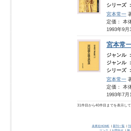
シリーズ 
宮本常一
定価： 本体
1993年9月
宮本常
ジャンル 
ジャンル 
シリーズ 
宮本常一
定価： 本体
1993年7月
31件目から40件目までを表示し
未來社HOME
|
新刊一覧
|
刊
リンク
|
お問合せ
|
個