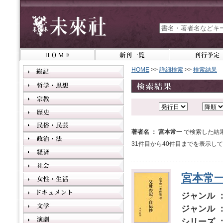
HOME
>>
詳細検索
>>
検索結果
著者名 ： 宮本常一
で検索した結果
31件目から40件目までを表示し
宮本常
ジャンル 
ジャンル 
シリーズ 