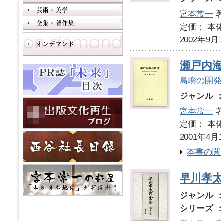
宮本常一
定価： 本体
2002年9月
瀬戸内
島嶼の開発
ジャンル 
宮本常一
定価： 本体
2001年4月
本書の関
早川孝
ジャンル 
シリーズ 