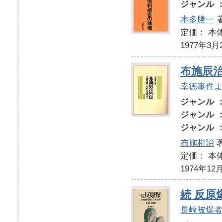
ジャンル 
本多勝一
定価： 本体
1977年3月
布施辰
幸徳事件
ジャンル 
ジャンル 
ジャンル 
布施柑治
定価： 本体
1974年12
続 反原
長崎被爆