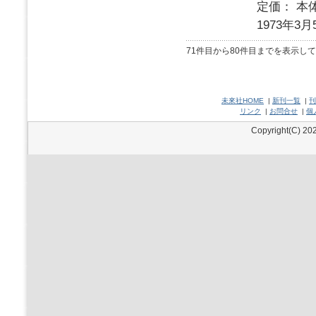
定価： 本体
1973年3月
71件目から80件目までを表示し
未來社HOME
|
新刊一覧
|
刊
リンク
|
お問合せ
|
個
Copyright(C) 202