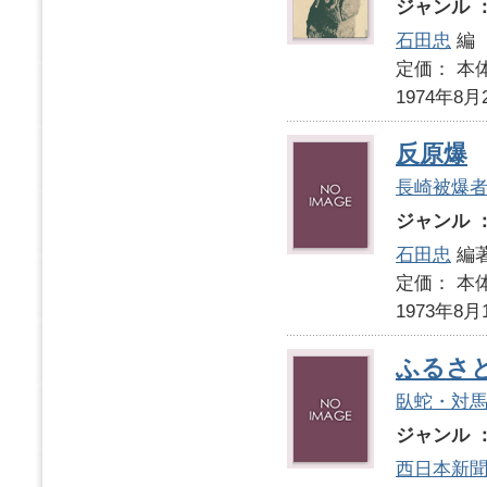
ジャンル 
石田忠
編
定価： 本体
1974年8月
反原爆
長崎被爆
ジャンル 
石田忠
編
定価： 本体
1973年8月
ふるさ
臥蛇・対
ジャンル 
西日本新