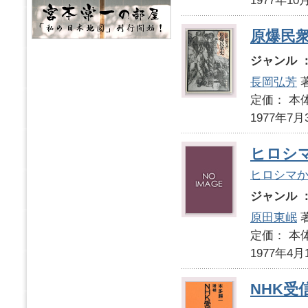
1977年10
原爆民
ジャンル 
長岡弘芳
定価： 本体
1977年7月
ヒロシ
ヒロシマ
ジャンル 
原田東岷
定価： 本体
1977年4月
NHK受