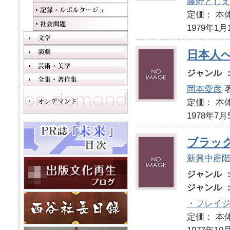
藤野とし
定価： 本体
1979年1月
日本人
ジャンル 
岡本愛彦
定価： 本体
1978年7月
ブラッ
新興中産
ジャンル 
ジャンル 
・フレイ
定価： 本体