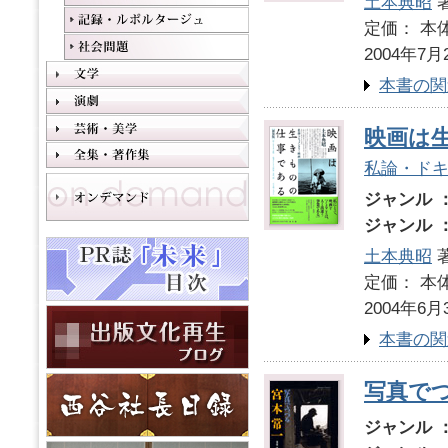
土本典昭
定価： 本体
2004年7月
本書の関
映画は
私論・ド
ジャンル 
ジャンル 
土本典昭
定価： 本体
2004年6月
本書の関
写真で
ジャンル 