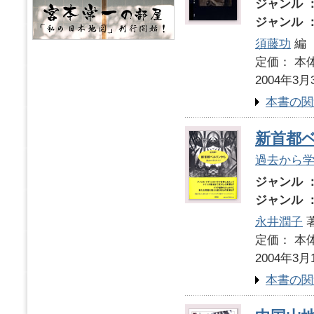
ジャンル 
ジャンル 
須藤功
編
定価： 本体
2004年3月
本書の関
新首都
過去から
ジャンル 
ジャンル 
永井潤子
定価： 本体
2004年3月
本書の関