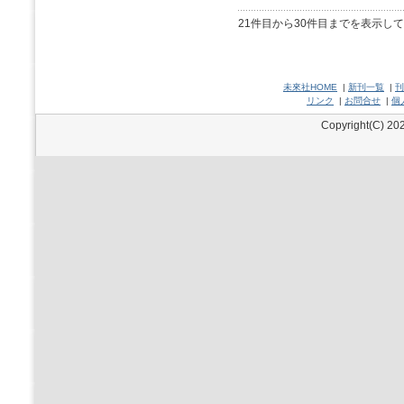
21件目から30件目までを表示し
未來社HOME
|
新刊一覧
|
刊
リンク
|
お問合せ
|
個
Copyright(C) 202