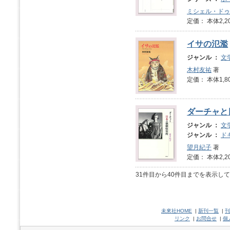
ミシェル・ドゥ
定価： 本体2,2
イサの氾濫
ジャンル ：
文
木村友祐
著
定価： 本体1,8
ダーチャと
ジャンル ：
文
ジャンル ：
ド
望月紀子
著
定価： 本体2,2
31件目から40件目までを表示し
未來社HOME
|
新刊一覧
|
刊
リンク
|
お問合せ
|
個