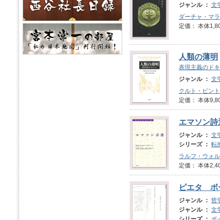
ジャンル ：
文
ダーチャ・マラ
定価： 本体1,8
人類の薄明
表現主義のドキ
ジャンル ：
文
クルト・ピント
定価： 本体9,8
エマソン詩
ジャンル ：
文
シリーズ ：
転
ラルフ・ウォル
定価： 本体2,4
ピエタ ボ
ジャンル ：
哲
ジャンル ：
文
シリーズ ：
ポ