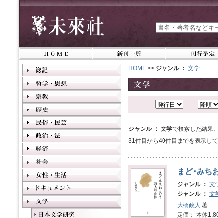
HOME
>>
ジャンル ：
文学
ジャンル ： 文学
で検索した結果、
31件目から40件目までを表示し
まど･みち
ジャンル ：
文
ジャンル ：
文
大橋政人
著
定価： 本体1,8