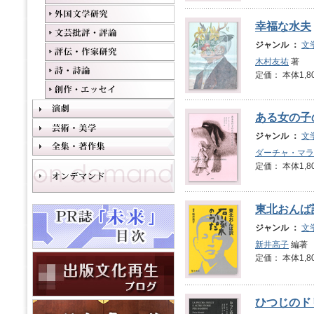
幸福な水夫
ジャンル ：
文
木村友祐
著
定価： 本体1,8
ある女の子
ジャンル ：
文
ダーチャ・マラ
定価： 本体1,8
東北おんば
ジャンル ：
文
新井高子
編著
定価： 本体1,8
ひつじのド