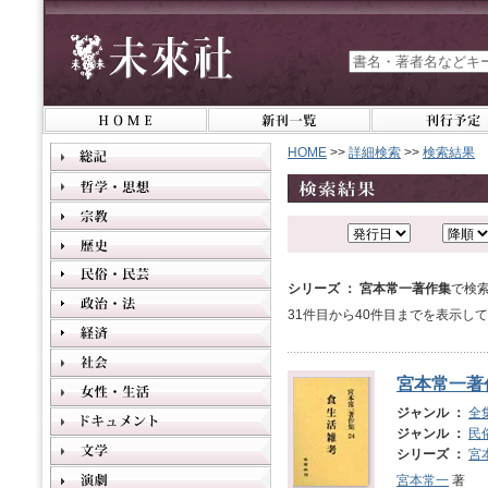
HOME
>>
詳細検索
>>
検索結果
シリーズ ： 宮本常一著作集
で検
31件目から40件目までを表示し
宮本常一著
ジャンル ：
全
ジャンル ：
民
シリーズ ：
宮
宮本常一
著