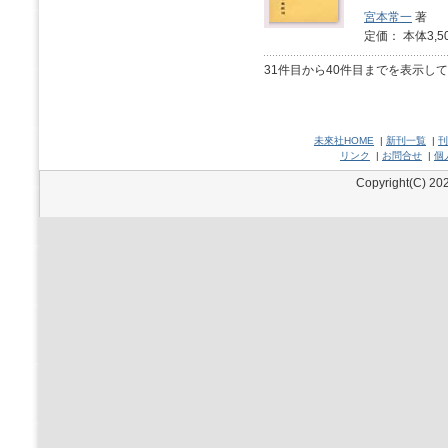
宮本常一
著
定価： 本体3,5
31件目から40件目までを表示し
未來社HOME
|
新刊一覧
|
刊
リンク
|
お問合せ
|
個
Copyright(C) 202