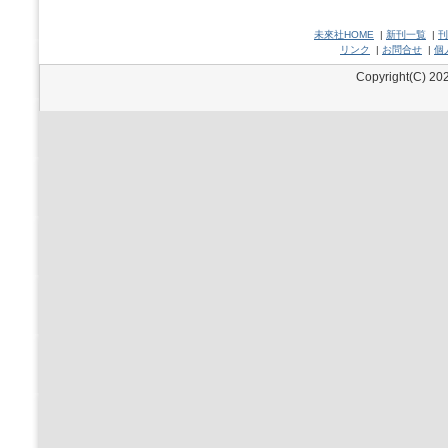
未來社HOME
|
新刊一覧
|
刊
リンク
|
お問合せ
|
個
Copyright(C) 202