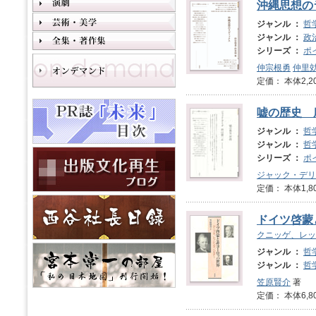
沖縄思想の
ジャンル ：
哲
ジャンル ：
政
シリーズ ：
ポ
仲宗根勇
仲里
定価： 本体2,2
嘘の歴史 
ジャンル ：
哲
ジャンル ：
哲
シリーズ ：
ポ
ジャック・デリ
定価： 本体1,8
ドイツ啓蒙
クニッゲ、レッ
ジャンル ：
哲
ジャンル ：
哲
笠原賢介
著
定価： 本体6,8