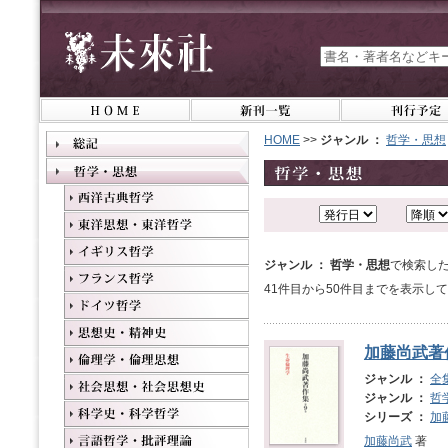
HOME
>>
ジャンル ：
哲学・思想
ジャンル ： 哲学・思想
で検索した
41件目から50件目までを表示し
加藤尚武著
ジャンル ：
全
ジャンル ：
哲
シリーズ ：
加
加藤尚武
著