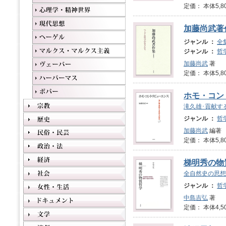
定価： 本体5,8
加藤尚武著
ジャンル ：
全
ジャンル ：
哲
加藤尚武
著
定価： 本体5,8
ホモ・コン
滝久雄･貢献す
ジャンル ：
哲
加藤尚武
編著
定価： 本体5,8
梯明秀の物
全自然史の思想
ジャンル ：
哲
中島吉弘
著
定価： 本体4,5