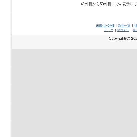
41件目から50件目までを表示し
未來社HOME
|
新刊一覧
|
刊
リンク
|
お問合せ
|
個
Copyright(C) 202