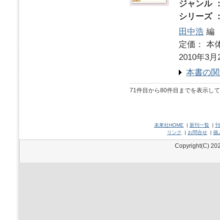
ジャンル 
シリーズ 
田中浩
編
定価： 本体
2010年3月
本書の関
71件目から80件目までを表示し
未來社HOME
|
新刊一覧
|
刊
リンク
|
お問合せ
|
個
Copyright(C) 202