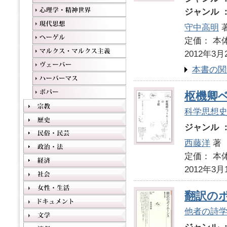
ジャンル 
守中高明
定価： 本体
2012年3月
本書の関
枢機卿
科学思想
ジャンル 
西藤洋
著
定価： 本体
2012年3月
翻訳の
他者の詩