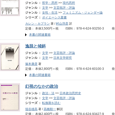
ジャンル ：
哲学・思想
>>
現代思想
ジャンル ：
文学
>>
文芸批評・評論
ジャンル ：
女性・生活
>>
フェミニズム・ジェンダー論
シリーズ ：
ポイエーシス叢書
カレン・カプラン
著 /
村山淳彦
訳
定価： 本体3,500円＋税 ISBN： 978-4-624-93250-3 
本書の関連書籍
逸脱と傾斜
ジャンル ：
文学
>>
文芸批評・評論
ジャンル ：
文学
>>
日本文学研究
塚本康彦
著
定価： 本体2,800円＋税 ISBN： 978-4-624-60100-3 
本書の関連書籍
幻視のなかの政治
ジャンル ：
政治・法
>>
日本政治思想史
ジャンル ：
文学
>>
文芸批評・評論
シリーズ ：
転換期を読む
埴谷雄高
著 /
高橋順一
解説
定価： 本体2,400円＋税 ISBN： 978-4-624-93427-9 発