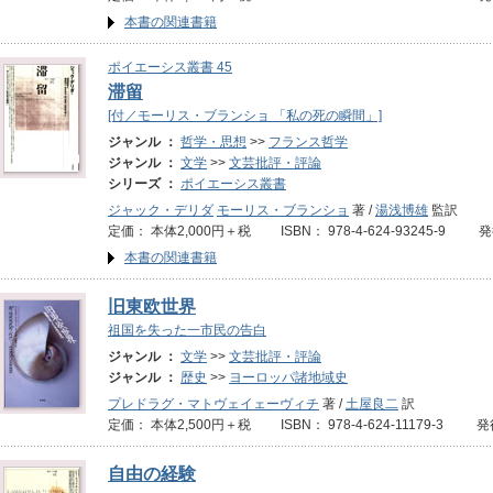
本書の関連書籍
ポイエーシス叢書 45
滞留
[付／モーリス・ブランショ 「私の死の瞬間」]
ジャンル ：
哲学・思想
>>
フランス哲学
ジャンル ：
文学
>>
文芸批評・評論
シリーズ ：
ポイエーシス叢書
ジャック・デリダ
モーリス・ブランショ
著 /
湯浅博雄
監訳
定価： 本体2,000円＋税 ISBN： 978-4-624-93245-9 発
本書の関連書籍
旧東欧世界
祖国を失った一市民の告白
ジャンル ：
文学
>>
文芸批評・評論
ジャンル ：
歴史
>>
ヨーロッパ諸地域史
プレドラグ・マトヴェイェーヴィチ
著 /
土屋良二
訳
定価： 本体2,500円＋税 ISBN： 978-4-624-11179-3 発
自由の経験