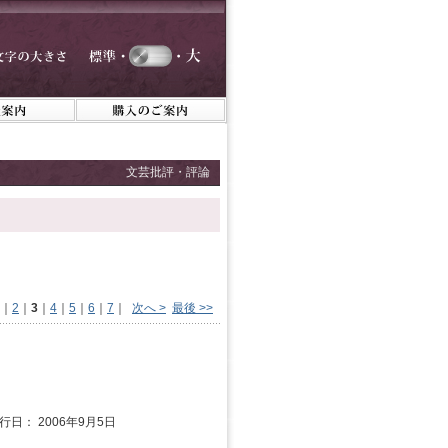
文芸批評・評論
｜
2
｜
3
｜
4
｜
5
｜
6
｜
7
｜
次へ >
最後 >>
発行日： 2006年9月5日