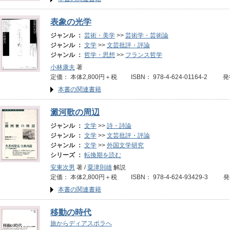
表象の光学
ジャンル ：
芸術・美学
>>
芸術学・芸術論
ジャンル ：
文学
>>
文芸批評・評論
ジャンル ：
哲学・思想
>>
フランス哲学
小林康夫
著
定価： 本体2,800円＋税 ISBN： 978-4-624-01164-2 発
本書の関連書籍
澱河歌の周辺
ジャンル ：
文学
>>
詩・詩論
ジャンル ：
文学
>>
文芸批評・評論
ジャンル ：
文学
>>
外国文学研究
シリーズ ：
転換期を読む
安東次男
著 /
粟津則雄
解説
定価： 本体2,800円＋税 ISBN： 978-4-624-93429-3 
本書の関連書籍
移動の時代
旅からディアスポラへ