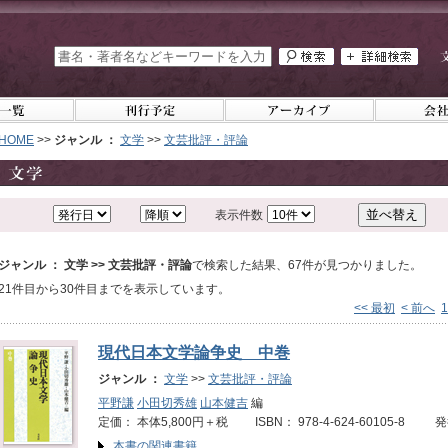
HOME
>>
ジャンル ：
文学
>>
文芸批評・評論
表示件数
ジャンル ： 文学 >> 文芸批評・評論
で検索した結果、67件が見つかりました。
21件目から30件目までを表示しています。
<< 最初
< 前へ
1
現代日本文学論争史 中巻
ジャンル ：
文学
>>
文芸批評・評論
平野謙
小田切秀雄
山本健吉
編
定価： 本体5,800円＋税 ISBN： 978-4-624-60105-8 
本書の関連書籍