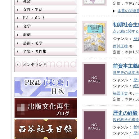
定価： 本体2,4
本書の関連
初期社会主
点と線に関する
ジャンル ：
歴
西川正雄
著
定価： 本体1,5
前資本主義
世界史の基本法
ジャンル ：
歴
ジャンル ：
経
福冨正実
著 /
一
定価： 本体7,5
歴史の経験
現代科学の構造
ジャンル ：
哲
ジャンル ：
歴