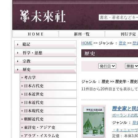
HOME
>>
ジャンル ：
歴史
>>
歴
ジャンル ： 歴史 >> 歴史学・歴
11件目から20件目までを表示し
歴史家と民
ポーランドの民
ジャンル ：
歴
・キェニェーヴ
定価： 本体3,8