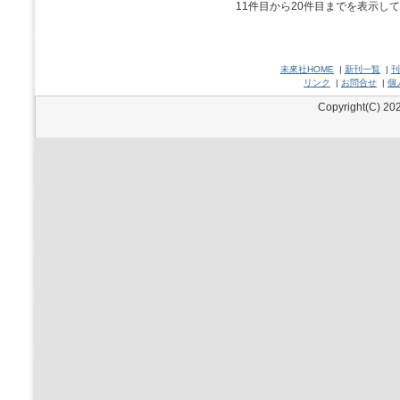
11件目から20件目までを表示し
未來社HOME
|
新刊一覧
|
刊
リンク
|
お問合せ
|
個
Copyright(C) 202