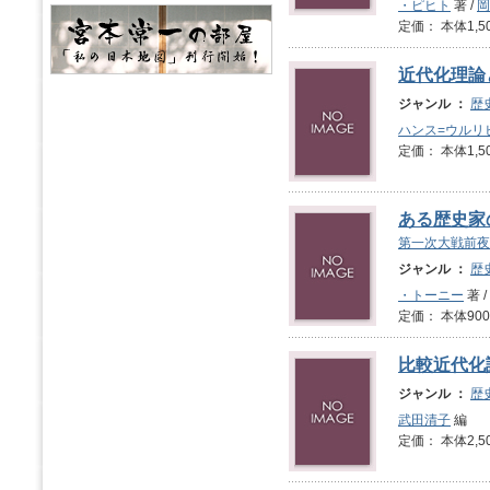
・ピヒト
著 /
岡
定価： 本体1,5
近代化理論
ジャンル ：
歴
ハンス=ウルリ
定価： 本体1,5
ある歴史家
第一次大戦前夜
ジャンル ：
歴
・トーニー
著 /
定価： 本体900
比較近代化
ジャンル ：
歴
武田清子
編
定価： 本体2,5