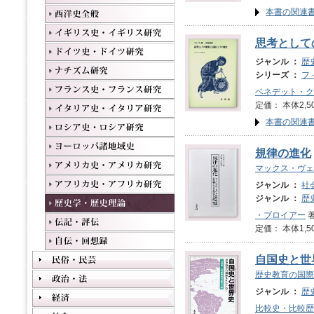
本書の関連
思考として
ジャンル ：
歴
シリーズ ：
フ
ベネデット・ク
定価： 本体2,5
本書の関連
規律の進化
マックス・ヴェ
ジャンル ：
社
ジャンル ：
歴
・ブロイアー
著
定価： 本体1,5
自国史と世
歴史教育の国際
ジャンル ：
歴
比較史・比較歴