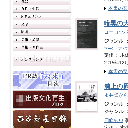
本書の関
暗黒の
ヨーロッパ
ジャンル 
マーク・マゾワ
定価： 本体
2015年12
本書の関
浦上の
永井隆か
ジャンル 
ジャンル 
四條知恵
定価： 本体