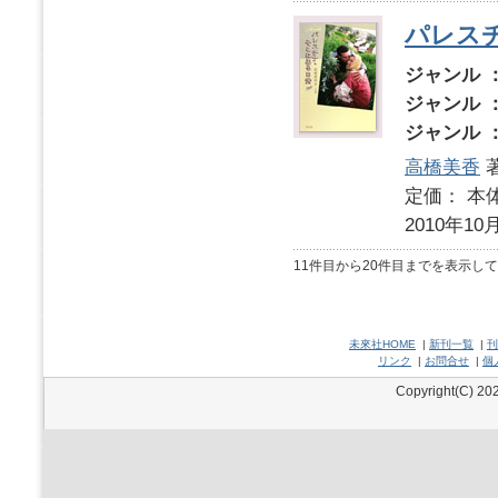
パレス
ジャンル 
ジャンル 
ジャンル 
高橋美香
定価： 本体
2010年10
11件目から20件目までを表示し
未來社HOME
|
新刊一覧
|
刊
リンク
|
お問合せ
|
個
Copyright(C) 202