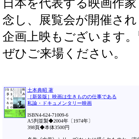
日本を代表する映画作家
念し、展覧会が開催され
企画上映もございます。
ぜひご来場ください。
土本典昭 著
［新装版］映画は生きものの仕事である
私論・ドキュメンタリー映画
ISBN4-624-71009-6
A5判並製◆2004年〔1974年〕
398頁◆本体3500円