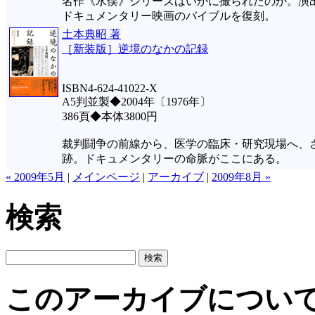
名作《水俣》シリーズはいかに撮られたのか。演
ドキュメンタリー映画のバイブルを復刻。
土本典昭 著
［新装版］逆境のなかの記録
ISBN4-624-41022-X
A5判並製◆2004年〔1976年〕
386頁◆本体3800円
裁判闘争の前線から、医学の臨床・研究現場へ、
跡。ドキュメンタリーの命脈がここにある。
« 2009年5月
|
メインページ
|
アーカイブ
|
2009年8月 »
検索
このアーカイブについ