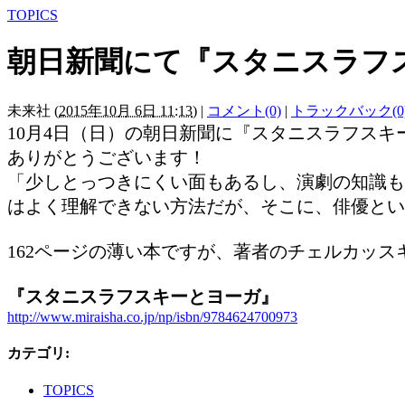
TOPICS
朝日新聞にて『スタニスラフ
未来社
(
2015年10月 6日 11:13
)
|
コメント(0)
|
トラックバック(0
10月4日（日）の朝日新聞に『スタニスラフス
ありがとうございます！
「少しとっつきにくい面もあるし、演劇の知識も
はよく理解できない方法だが、そこに、俳優とい
162ページの薄い本ですが、著者のチェルカッ
『スタニスラフスキーとヨーガ』
http://www.miraisha.co.jp/np/isbn/9784624700973
カテゴリ
:
TOPICS