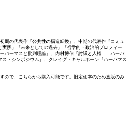
は初期の代表作『公共性の構造転換』、中期の代表作『コミュ
と実践』『未来としての過去』『哲学的・政治的プロフィー
ハーバーマスと批判理論』、内村博信『討議と人権――ハーバ
マス・シンポジウム』、クレイグ・キャルホーン『ハーバマス
ますので、こちらから購入可能です。旧定価本のため直販のみ