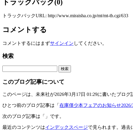
トラックバック(0)
トラックバックURL: http://www.miraisha.co.jp/mt/mt-tb.cgi/633
コメントする
コメントするにはまず
サインイン
してください。
検索
このブログ記事について
このページは、未来社が2026年3月17日 01:29に書いたブロ
ひとつ前のブログ記事は「
在庫僅少本フェアのお知らせ2026/3/
次のブログ記事は「
」です。
最近のコンテンツは
インデックスページ
で見られます。過去