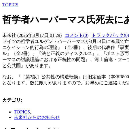
TOPICS
哲学者ハーバーマス氏死去に
未来社
(
2026年3月17日 01:29
)
|
コメント(0)
|
トラックバック(0)
ドイツの哲学者ユルゲン・ハーバーマスが3月14日に96歳
ニケイション的行為の理論』（全3冊）、後期の代表作『事
ル』（全2冊）、『法と正義のディスクルス』、『ポスト形
ーマスの討議理論における正統性の問題』、河上倫逸・フー
と公共圏』があります。
なお、『［第2版］公共性の構造転換』は旧定価本（本体38
となります。数に限りがありますので、お早めにご連絡くだ
カテゴリ
:
TOPICS
,
未來社からのお知らせ