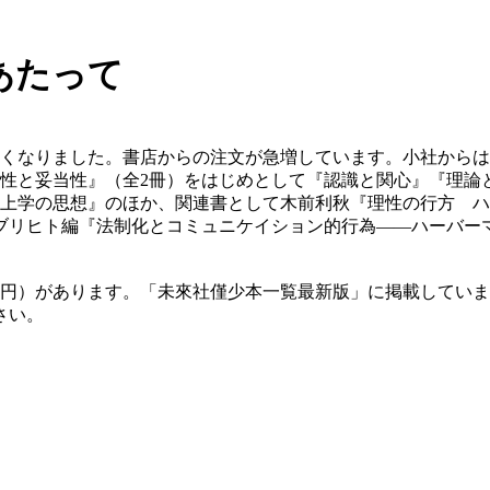
あたって
で亡くなりました。書店からの注文が急増しています。小社から
実性と妥当性』（全2冊）をはじめとして『認識と関心』『理論
而上学の思想』のほか、関連書として木前利秋『理性の行方 
ブリヒト編『法制化とコミュニケイション的行為――ハーバー
00円）があります。「未來社僅少本一覧最新版」に掲載してい
さい。